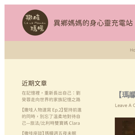
Skip
To
異鄉媽媽的身心靈充電站
Content
H
近期文章
在記憶裡，重新長出自己：劉
【瑪
癸蓉走向世界的家族記憶之路
Leave A
【撒哇人物速寫 Ep.2】堅持前進
的同時，別忘了溫柔地對待自
己—旅法/比利時雙寶媽 Clara
【撒哇座談】瑪矇週五夜未眠