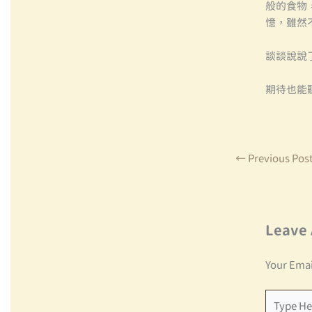
般的食物
憶，雖然
談談說說
期待也能
←
Previous Pos
Leave
Your Emai
Type