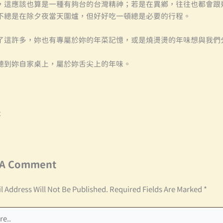
，這應該也算是一種有夠台的台灣精神；若是在異鄉，往往也都會跟
不總是在除夕夜當天圍爐，但好好吃一頓總是必要的行程。
了這許多，妳也有專屬於妳的年菜記憶，或是燒燙燙的年味想與我們
聽到妳自家桌上，屬於妳舌尖上的年味。
t
 A Comment
l Address Will Not Be Published.
Required Fields Are Marked
*