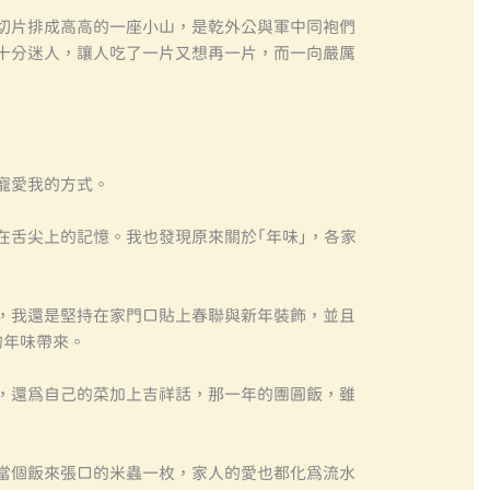
切片排成高高的一座小山，是乾外公與軍中同袍們
十分迷人，讓人吃了一片又想再一片，而一向嚴厲
寵愛我的方式。
在舌尖上的記憶。我也發現原來關於「年味」，各家
，我還是堅持在家門口貼上春聯與新年裝飾，並且
的年味帶來。
，還為自己的菜加上吉祥話，那一年的團圓飯，雖
當個飯來張口的米蟲一枚，家人的愛也都化為流水