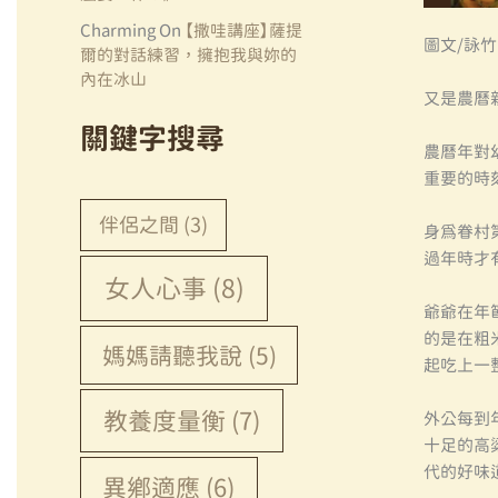
Charming
On
【撒哇講座】薩提
圖文/詠竹
爾的對話練習，擁抱我與妳的
內在冰山
又是農曆
關鍵字搜尋
農曆年對
重要的時
伴侶之間
(3)
身為眷村
過年時才
女人心事
(8)
爺爺在年
的是在粗
媽媽請聽我說
(5)
起吃上一
教養度量衡
(7)
外公每到
十足的高
代的好味
異鄉適應
(6)