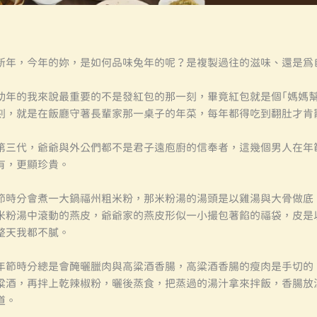
新年，今年的妳，是如何品味兔年的呢？是複製過往的滋味、還是為
幼年的我來說最重要的不是發紅包的那一刻，畢竟紅包就是個「媽媽
刻，就是在飯廳守著長輩家那一桌子的年菜，每年都得吃到翻肚才肯
第三代，爺爺與外公們都不是君子遠庖廚的信奉者，這幾個男人在年
有，更顯珍貴。
節時分會煮一大鍋福州粗米粉，那米粉湯的湯頭是以雞湯與大骨做底
米粉湯中滾動的燕皮，爺爺家的燕皮形似一小撮包著餡的福袋，皮是
整天我都不膩。
年節時分總是會醃曬臘肉與高粱酒香腸，高粱酒香腸的瘦肉是手切的
粱酒，再拌上乾辣椒粉，曬後蒸食，把蒸過的湯汁拿來拌飯，香腸放
道。