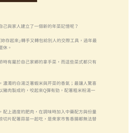
自己與家人建立了一個新的年菜記憶呢？
幫妳存起來」轉手又轉包給別人的交際工具，過年最
罷休。
節時有屬於自己家鄉的拿手菜，而這些菜式都只有
，濃濁的白湯泛著蝦米與芹菜的香氣；最讓人驚喜
以豬肉製成的，咬起來Q彈有勁，配著粗米粉湯一
，配上適度的肥肉，在調味時加入中藥配方與份量
涼切片配著蒜苗一起吃，是眾家市售香腸都無法替