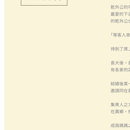
乾外公的
最愛的下
的乾外公
「等客人
待到了席
長大後，
有各家的
結婚後某
邀請同在
集眾人之
在異鄉，
成為媽媽