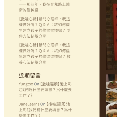
——那些年，我在育兒路上燒
斷的腦神經
【撒哇心話】請問心理師，我這
樣做好嗎？Ｑ＆Ａ：該如何儘
早建立孩子的學習習慣呢？ 陪
伴方法祕笈分享
【撒哇心話】請問心理師，我這
樣做好嗎？Ｑ＆Ａ：該如何儘
早建立孩子的學習習慣呢？ 教
養心法祕笈分享
近期留言
Yungtso
On
【撒哇選讀】池上彰
《我們為什麼要讀書？為什麼要
工作？》
JaneLearns
On
【撒哇選讀】池
上彰《我們為什麼要讀書？為什
麼要工作？》