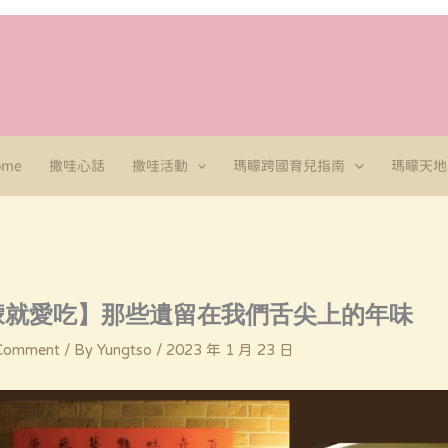
ome
撒哇心話
撒哇活動
瑪矇跨國育兒指南
瑪矇天地
矇就愛吃】那些遺留在我們舌尖上的年味
 Comment
/ By
Yungtso
/
2023 年 1 月 23 日