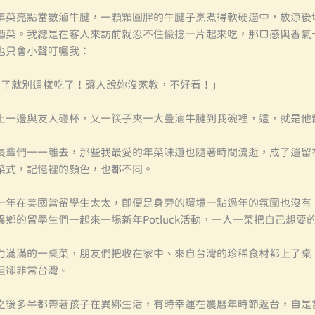
年菜亮點當數滷牛腱，一顆顆圓胖的牛腱子烹煮得軟硬適中，放涼後
酒菜。我總是在客人來訪前就忍不住偷捻一片起來吃，那口感與香氣
也只會小聲叮囑我：
來了就別這樣吃了！讓人說妳沒家教，不好看！」
上一邊與友人碰杯，又一筷子夾一大疊滷牛腱到我碗裡，這，就是他
長輩們一一離去，那些我最愛的年菜味道也隨著時間流逝，成了遺留
菜式，記憶裡的顏色，也都不同。
一年在美國當留學生太太，即便是身旁的環境一點過年的氛圍也沒有
異鄉的留學生們一起來一場新年potluck活動，一人一菜把自己想要
力滿滿的一桌菜，朋友們把收在家中、來自台灣的珍稀食材都上了桌
但卻非常台灣。
之後多半都帶著孩子在異鄉生活，有時幸運在農曆年時節返台，自是