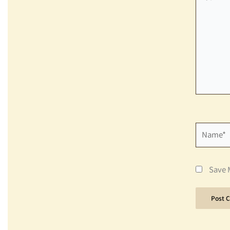
Here..
Name*
Save 