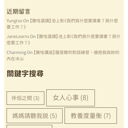
銜
轉
近期留言
教
Yungtso
On
【撒哇選讀】池上彰《我們為什麼要讀書？為什麼
育
要工作？》
計
畫」
JaneLearns
On
【撒哇選讀】池上彰《我們為什麼要讀書？為什
麼要工作？》
Charming
On
【撒哇講座】薩提爾的對話練習，擁抱我與妳的
內在冰山
關鍵字搜尋
女人心事
(8)
伴侶之間
(3)
教養度量衡
(7)
媽媽請聽我說
(5)