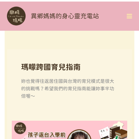
Skip
To
異鄉媽媽的身心靈充電站
Mai
Content
Me
瑪矇跨國育兒指南
妳也覺得往返居住國與台灣的育兒模式是很大
的挑戰嗎？希望我們的育兒指南能讓妳事半功
倍喔～