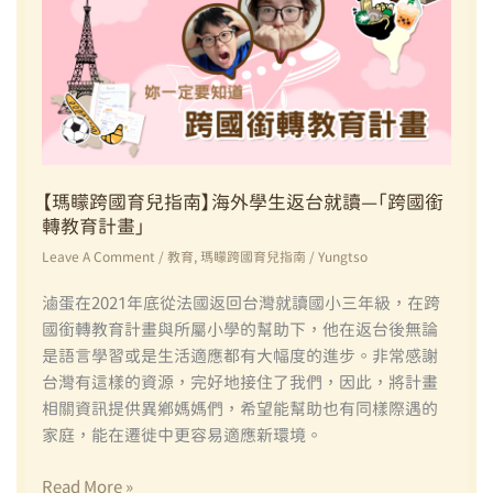
【瑪矇跨國育兒指南】海外學生返台就讀—「跨國銜
轉教育計畫」
Leave A Comment
/
教育
,
瑪矇跨國育兒指南
/
Yungtso
滷蛋在2021年底從法國返回台灣就讀國小三年級，在跨
國銜轉教育計畫與所屬小學的幫助下，他在返台後無論
是語言學習或是生活適應都有大幅度的進步。非常感謝
台灣有這樣的資源，完好地接住了我們，因此，將計畫
相關資訊提供異鄉媽媽們，希望能幫助也有同樣際遇的
家庭，能在遷徙中更容易適應新環境。
【瑪
Read More »