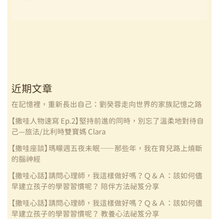
矇
跨
國
育
兒
指
南】
近期文章
海
外
在記憶裡，重新長出自己：劉癸蓉走向世界的家族記憶之路
學
【撒哇人物速寫 Ep.2】堅持前進的同時，別忘了溫柔地對待自
生
己—旅法/比利時雙寶媽 Clara
返
【撒哇座談】瑪矇週五夜未眠——那些年，我在育兒路上燒斷
台
的腦神經
就
讀
【撒哇心話】請問心理師，我這樣做好嗎？Ｑ＆Ａ：該如何儘
—
早建立孩子的學習習慣呢？ 陪伴方法祕笈分享
「跨
【撒哇心話】請問心理師，我這樣做好嗎？Ｑ＆Ａ：該如何儘
國
早建立孩子的學習習慣呢？ 教養心法祕笈分享