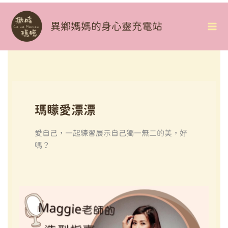
Skip
To
異鄉媽媽的身心靈充電站
Mai
Content
Me
瑪矇愛漂漂
愛自己，一起練習展示自己獨一無二的美，好
嗎？