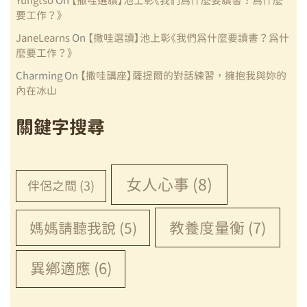
Yungtso
On
【撒哇選讀】池上彰《我們為什麼要讀書？為什麼
要工作？》
JaneLearns
On
【撒哇選讀】池上彰《我們為什麼要讀書？為什
麼要工作？》
Charming
On
【撒哇講座】薩提爾的對話練習，擁抱我與妳的
內在冰山
關鍵字搜尋
女人心事
(8)
伴侶之間
(3)
教養度量衡
(7)
媽媽請聽我說
(5)
異鄉適應
(6)