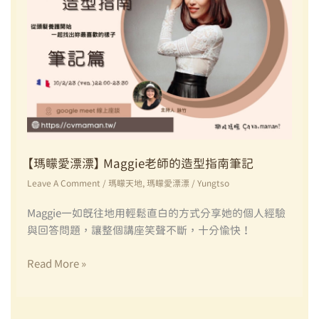
【瑪矇愛漂漂】 Maggie老師的造型指南筆記
Leave A Comment
/
瑪矇天地
,
瑪矇愛漂漂
/
Yungtso
Maggie一如既往地用輕鬆直白的方式分享她的個人經驗
與回答問題，讓整個講座笑聲不斷，十分愉快！
【瑪
Read More »
矇
愛
漂