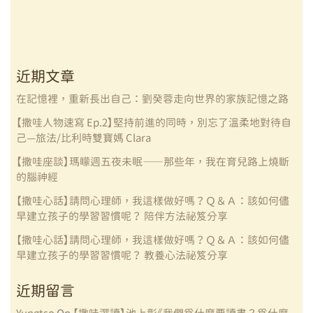
漂】 Maggie
老
師
的
近期文章
造
型
在記憶裡，重新長出自己：劉癸蓉走向世界的家族記憶之路
指
【撒哇人物速寫 Ep.2】堅持前進的同時，別忘了溫柔地對待自
南
己—旅法/比利時雙寶媽 Clara
筆
【撒哇座談】瑪矇週五夜未眠——那些年，我在育兒路上燒斷
記
的腦神經
【撒哇心話】請問心理師，我這樣做好嗎？Ｑ＆Ａ：該如何儘
早建立孩子的學習習慣呢？ 陪伴方法祕笈分享
【撒哇心話】請問心理師，我這樣做好嗎？Ｑ＆Ａ：該如何儘
早建立孩子的學習習慣呢？ 教養心法祕笈分享
近期留言