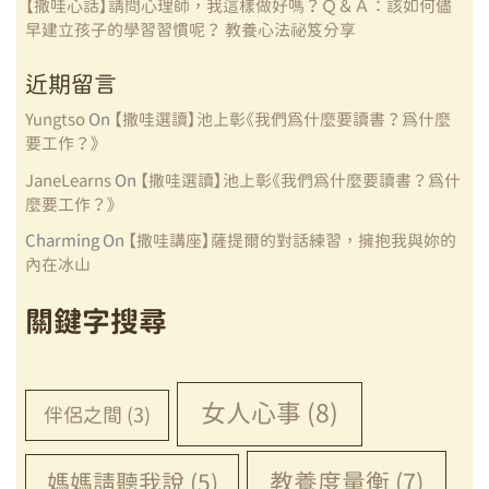
【撒哇心話】請問心理師，我這樣做好嗎？Ｑ＆Ａ：該如何儘
早建立孩子的學習習慣呢？ 教養心法祕笈分享
近期留言
Yungtso
On
【撒哇選讀】池上彰《我們為什麼要讀書？為什麼
要工作？》
JaneLearns
On
【撒哇選讀】池上彰《我們為什麼要讀書？為什
麼要工作？》
Charming
On
【撒哇講座】薩提爾的對話練習，擁抱我與妳的
內在冰山
關鍵字搜尋
女人心事
(8)
伴侶之間
(3)
教養度量衡
(7)
媽媽請聽我說
(5)