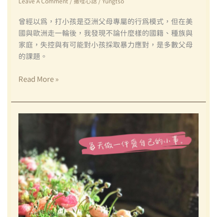
分
Leave A Comment
/
撒哇心話
/
Yungtso
＆
享
曾經以為，打小孩是亞洲父母專屬的行為模式，但在美
Ａ：
國與歐洲走一輪後，我發現不論什麼樣的國籍、種族與
該
家庭，失控與有可能對小孩採取暴力應對，是多數父母
怎
的課題。
麼
跟
【撒
Read More »
我
哇
家
心
的
話】
青
請
少
問
年
心
相
理
處
師，
呢？
我
這
樣