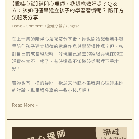
些
【撒哇心話】請問心理師，我這樣做好嗎？Ｑ＆
Ａ：該如何儘早建立孩子的學習習慣呢？ 陪伴方
年，
法祕笈分享
我
在
Leave A Comment
/
撒哇心話
/
Yungtso
育
在上一集的陪伴心法祕笈分享後，妳也開始想要著手趁
兒
早陪伴孩子建立規律的家庭作息與學習慣性嗎？但，核
路
對自己的成長經驗時，發現自己過去的經驗與現在的生
上
活實在太不一樣了，有時還真不知道該從哪裡下手才
燒
好！
斷
的
若妳也有一樣的疑問，歡迎來聆聽本集我與心理師里娟
腦
的討論，與里娟分享的一些小技巧吧！
神
經
【撒
Read More »
哇
心
話】
請