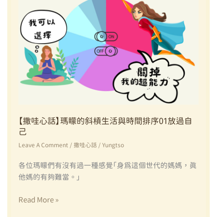
的
斜
槓
生
活
Vs.
時
間
排
序
【撒哇心話】瑪矇的斜槓生活與時間排序01放過自
02
己
情
緒
Leave A Comment
/
撒哇心話
/
Yungtso
的
各位瑪矇們有沒有過一種感覺「身為這個世代的媽媽，真
空
他媽的有夠難當。」
間
【撒
Read More »
哇