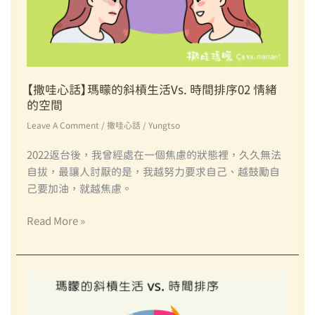
【撒哇心話】瑪矇的斜槓生活vs. 時間排序02 情緒
的空間
Leave A Comment
/
撒哇心話
/
Yungtso
2022返台後，我曾經處在一個焦慮的狀態裡，久久無法
自拔，最讓人討厭的是，我越努力要求自己、越鼓勵自
己要加油，就越焦慮。
【撒
Read More »
哇
心
話】
瑪
矇