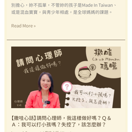
別擔心，妳不孤單，不管妳的孩子是made In Taiwan、
儘
或是混血寶寶，與青少年相處，是全球媽媽的課題。
早
建
【撒
Read More »
立
哇
孩
心
子
話】
的
請
學
問
習
心
習
理
慣
師，
呢？
我
教
這
養
樣
心
做
法
好
【撒哇心話】請問心理師，我這樣做好嗎？Ｑ＆
祕
Ａ：我可以打小孩嗎？失控了，該怎麼辦？
嗎？
笈
Ｑ