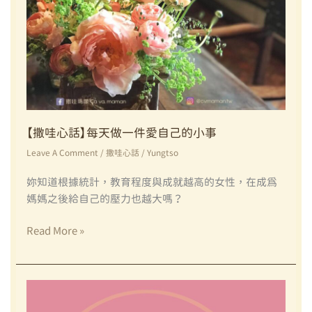
做
好
嗎？
Ｑ
＆
Ａ：
我
可
【撒哇心話】每天做一件愛自己的小事
以
打
Leave A Comment
/
撒哇心話
/
Yungtso
小
妳知道根據統計，教育程度與成就越高的女性，在成為
孩
媽媽之後給自己的壓力也越大嗎？
嗎？
失
【撒
Read More »
控
哇
了，
心
該
話】
怎
每
麼