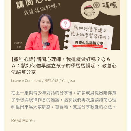
問
心
理
師，
我
這
樣
做
好
【撒哇心話】請問心理師，我這樣做好嗎？Ｑ＆
Ａ：該如何儘早建立孩子的學習習慣呢？ 教養心
嗎？
法祕笈分享
Ｑ
＆
Leave A Comment
/
撒哇心話
/
Yungtso
Ａ：
在上一集與青少年對話的分享後，許多成員提出陪伴孩
該
子學習與規律作息的難題，這次我們再次邀請諮商心理
如
師里娟來為大家解惑，首要地，就是分享教養的心法。
何
儘
【撒
Read More »
早
哇
建