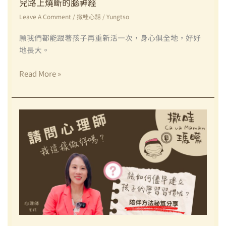
兒路上燒斷的腦神經
待
Leave A Comment
/
撒哇心話
/
Yungtso
自
己
願我們都能跟著孩子再重新活一次，身心俱全地，好好
—
地長大。
旅
法/
【撒
Read More »
比
哇
利
座
時
談】
雙
瑪
寶
矇
媽
週
Clara
五
夜
未
眠
——
那