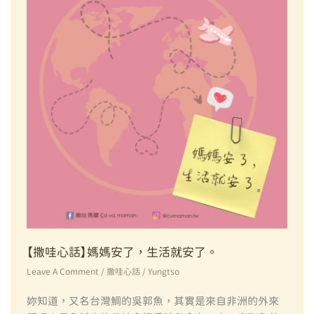
天
辦？
做
一
件
愛
自
己
的
小
事
【撒哇心話】媽媽安了，生活就安了。
Leave A Comment
/
撒哇心話
/
Yungtso
妳知道，又名台灣鯛的吳郭魚，其實是來自非洲的外來