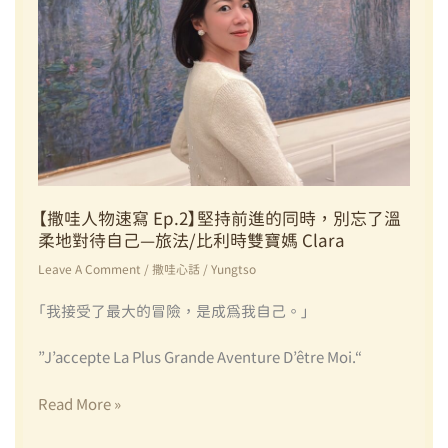
【撒哇人物速寫 Ep.2】堅持前進的同時，別忘了溫
柔地對待自己—旅法/比利時雙寶媽 Clara
Leave A Comment
/
撒哇心話
/
Yungtso
「我接受了最大的冒險，是成為我自己。」
”J’accepte La Plus Grande Aventure D’être Moi.“
【撒
Read More »
哇