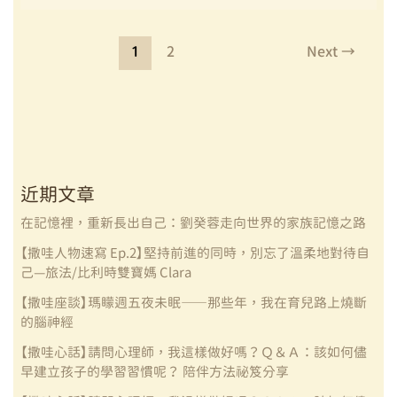
心
話】
1
2
Next
→
瑪
矇
的
斜
槓
生
活
近期文章
與
在記憶裡，重新長出自己：劉癸蓉走向世界的家族記憶之路
時
間
【撒哇人物速寫 Ep.2】堅持前進的同時，別忘了溫柔地對待自
排
己—旅法/比利時雙寶媽 Clara
序
【撒哇座談】瑪矇週五夜未眠——那些年，我在育兒路上燒斷
01
的腦神經
放
過
【撒哇心話】請問心理師，我這樣做好嗎？Ｑ＆Ａ：該如何儘
早建立孩子的學習習慣呢？ 陪伴方法祕笈分享
自
己