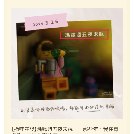
人
物
速
寫
Ep.2】
堅
持
前
進
的
同
時，
別
忘
了
溫
柔
地
【撒哇座談】瑪矇週五夜未眠——那些年，我在育
對