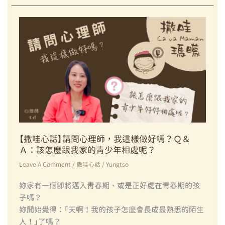
心
立
話】
孩
請
子
問
的
心
學
理
習
師，
習
我
慣
這
呢？
樣
陪
做
伴
好
【撒哇心話】請問心理師，我這樣做好嗎？Ｑ＆
方
Ａ：該怎麼跟我家的青少年相處呢？
嗎？
法
Ｑ
Leave A Comment
/
撒哇心話
/
Yungtso
祕
＆
笈
妳家有一個即將邁入青春期、或是正好處在青春期的孩
Ａ：
分
子嗎？
該
享
妳開始覺得：「天啊！我的孩子怎麼會長成最熟悉的陌生
如
人！」了嗎？
何