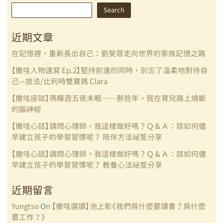
Search
Search
近期文章
在記憶裡，重新長出自己：劉癸蓉走向世界的家族記憶之路
【撒哇人物速寫 Ep.2】堅持前進的同時，別忘了溫柔地對待自
己—旅法/比利時雙寶媽 Clara
【撒哇座談】瑪矇週五夜未眠——那些年，我在育兒路上燒斷
的腦神經
【撒哇心話】請問心理師，我這樣做好嗎？Ｑ＆Ａ：該如何儘
早建立孩子的學習習慣呢？ 陪伴方法祕笈分享
【撒哇心話】請問心理師，我這樣做好嗎？Ｑ＆Ａ：該如何儘
早建立孩子的學習習慣呢？ 教養心法祕笈分享
近期留言
Yungtso
On
【撒哇選讀】池上彰《我們為什麼要讀書？為什麼
要工作？》