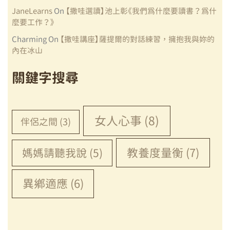
JaneLearns
On
【撒哇選讀】池上彰《我們為什麼要讀書？為什
麼要工作？》
Charming
On
【撒哇講座】薩提爾的對話練習，擁抱我與妳的
內在冰山
關鍵字搜尋
女人心事
(8)
伴侶之間
(3)
教養度量衡
(7)
媽媽請聽我說
(5)
異鄉適應
(6)