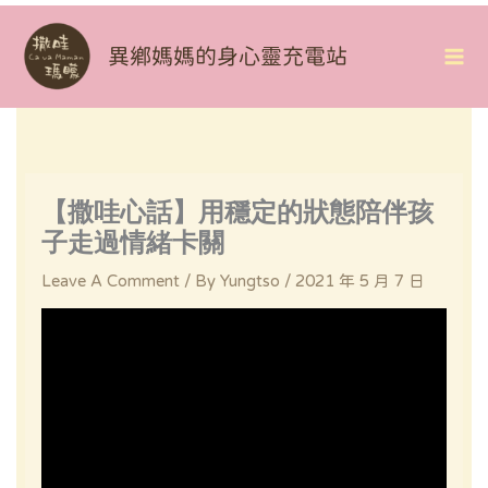
Skip
To
異鄉媽媽的身心靈充電站
Mai
Content
Me
【撒哇心話】用穩定的狀態陪伴孩
子走過情緒卡關
Leave A Comment
/ By
Yungtso
/
2021 年 5 月 7 日