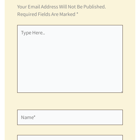
Your Email Address Will Not Be Published.
Required Fields Are Marked
*
Type
Here..
Name*
Email*