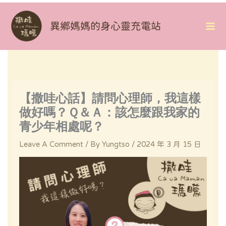
Skip
To
異鄉媽媽的身心靈充電站
Mai
Content
Me
【撒哇心話】請問心理師，我這樣
做好嗎？Ｑ＆Ａ：該怎麼跟我家的
青少年相處呢？
Leave A Comment
/ By
Yungtso
/
2024 年 3 月 15 日