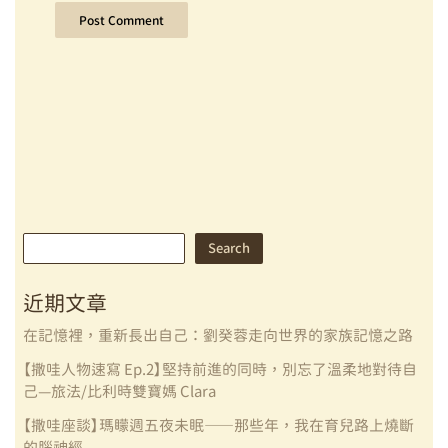
Search
Search
近期文章
在記憶裡，重新長出自己：劉癸蓉走向世界的家族記憶之路
【撒哇人物速寫 Ep.2】堅持前進的同時，別忘了溫柔地對待自
己—旅法/比利時雙寶媽 Clara
【撒哇座談】瑪矇週五夜未眠——那些年，我在育兒路上燒斷
的腦神經