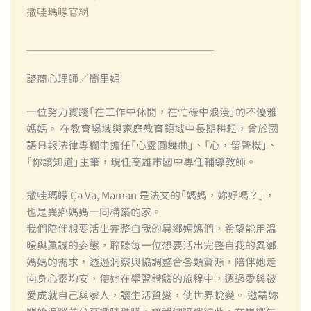
撒哇瑪矇官網
＿＿＿＿＿＿＿＿＿＿＿＿＿＿＿＿＿＿
諮商心理師／簡里娟
一位努力實踐「在工作中休閒，在忙碌中浪漫」的不優雅
媽媽。 在教育場域與家庭教育領域中長期耕耘，曾於國
語日報法律專欄中擔任「心靈圓舞曲」、「心，留聲機」、
「你該知道」主筆，現任高雄市國中專任輔導教師。
撒哇瑪矇 Ça Va, Maman 是法文的「媽媽，妳好嗎？」，
也是異鄉媽媽一同構築的家。
我們陪伴想要活出完整自我的異鄉媽媽們，希望能用溫
暖與真誠的姿態，聆聽每一位想要活出完整自我的異鄉
媽媽的需求，透過洞察與協調整合各類資源，陪伴她走
向身心靈均安，使她在學習體驗的旅程中，透過愛與被
愛成就自己與家人，讓生活質變，使世界蛻變。 邀請妳